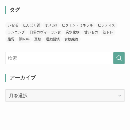
タグ
いも活
たんぱく質
オメガ3
ビタミン・ミネラル
ピラティス
ランニング
日常のヴィーガン食
炭水化物
甘いもの
筋トレ
脂質
調味料
豆類
運動習慣
食物繊維
アーカイブ
ア
ー
カ
イ
ブ