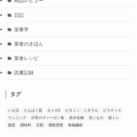
商品レビュー
日記
栄養学
菜食のきほん
菜食レシピ
読書記録
タグ
いも活
たんぱく質
オメガ3
ビタミン・ミネラル
ピラティス
ランニング
日常のヴィーガン食
炭水化物
甘いもの
筋トレ
脂質
調味料
豆類
運動習慣
食物繊維