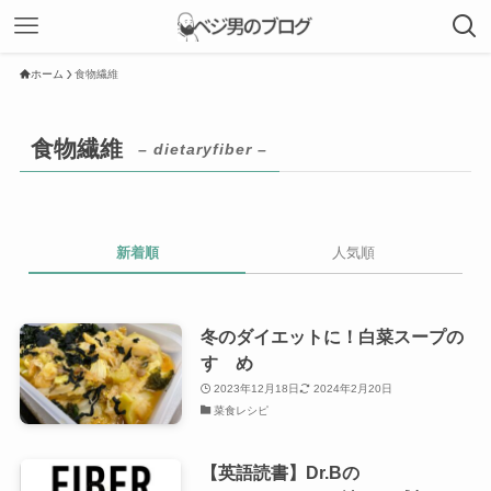
ホーム
食物繊維
食物繊維
– dietaryfiber –
新着順
人気順
冬のダイエットに！白菜スープの
すゝめ
2023年12月18日
2024年2月20日
菜食レシピ
【英語読書】Dr.Bの