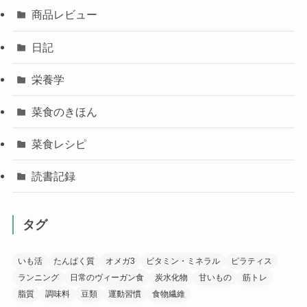
商品レビュー
日記
栄養学
菜食のきほん
菜食レシピ
読書記録
タグ
いも活
たんぱく質
オメガ3
ビタミン・ミネラル
ピラティス
ランニング
日常のヴィーガン食
炭水化物
甘いもの
筋トレ
脂質
調味料
豆類
運動習慣
食物繊維