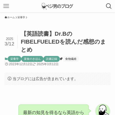
ホーム
栄養学
【英語読書】Dr.Bの
2025
FIBELFUELEDを読んだ感想のま
3/12
とめ
栄養学
菜食のきほん
読書記録
食物繊維
2023年12月12日
2025年3月12日
当ブログには広告が含まれています。
最新の知見を得るなら英語から