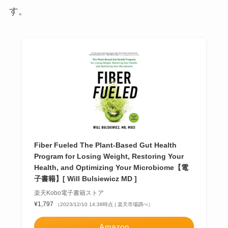
す。
Fiber Fueled The Plant-Based Gut Health
Program for Losing Weight, Restoring Your
Health, and Optimizing Your Microbiome【電
子書籍】[ Will Bulsiewicz MD ]
楽天Kobo電子書籍ストア
¥1,797
（2023/12/10 14:38時点 | 楽天市場調べ）
Amazon