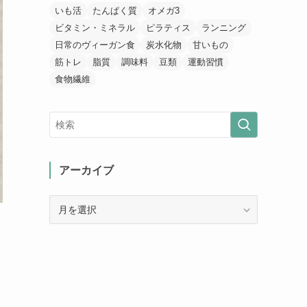
いも活
たんぱく質
オメガ3
ビタミン・ミネラル
ピラティス
ランニング
日常のヴィーガン食
炭水化物
甘いもの
筋トレ
脂質
調味料
豆類
運動習慣
食物繊維
アーカイブ
ア
ー
カ
イ
ブ