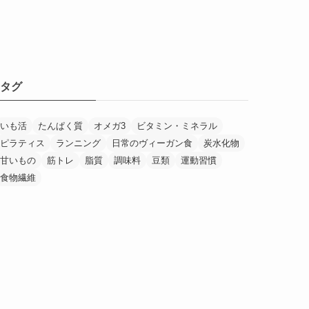
タグ
いも活
たんぱく質
オメガ3
ビタミン・ミネラル
ピラティス
ランニング
日常のヴィーガン食
炭水化物
甘いもの
筋トレ
脂質
調味料
豆類
運動習慣
食物繊維