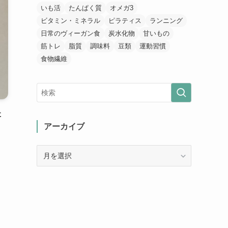
いも活
たんぱく質
オメガ3
ビタミン・ミネラル
ピラティス
ランニング
日常のヴィーガン食
炭水化物
甘いもの
筋トレ
脂質
調味料
豆類
運動習慣
食物繊維
た
アーカイブ
ア
ー
カ
イ
ブ