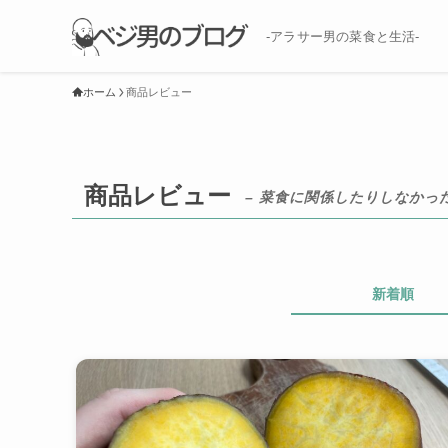
-アラサー男の菜食と生活-
ホーム
商品レビュー
商品レビュー
– 菜食に関係したりしなかった
新着順