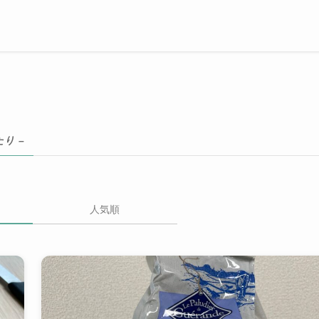
り –
人気順