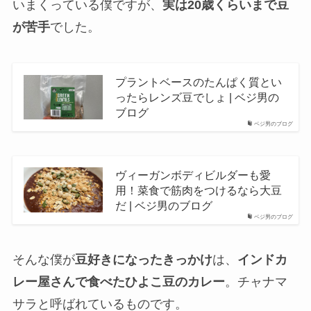
いまくっている僕ですが、
実は20歳くらいまで豆
が苦手
でした。
プラントベースのたんぱく質とい
ったらレンズ豆でしょ | ベジ男の
ブログ
ベジ男のブログ
ヴィーガンボディビルダーも愛
用！菜食で筋肉をつけるなら大豆
だ | ベジ男のブログ
ベジ男のブログ
そんな僕が
豆好きになったきっかけ
は、
インドカ
レー屋さんで食べたひよこ豆のカレー
。チャナマ
サラと呼ばれているものです。