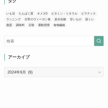
タグ
いも活
たんぱく質
オメガ3
ビタミン・ミネラル
ピラティス
ランニング
日常のヴィーガン食
炭水化物
甘いもの
筋トレ
脂質
調味料
豆類
運動習慣
食物繊維
アーカイブ
ア
ー
カ
イ
ブ